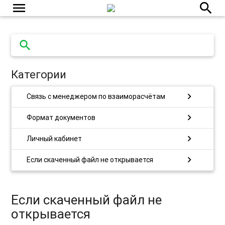
menu
search
search
close
Категории
chevron_right
Связь с менеджером по взаиморасчётам
chevron_right
Формат документов
chevron_right
Личный кабинет
chevron_right
Если скаченный файл не открывается
Если скаченный файл не
открывается